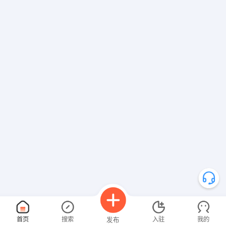
首页
搜索
入驻
我的
发布